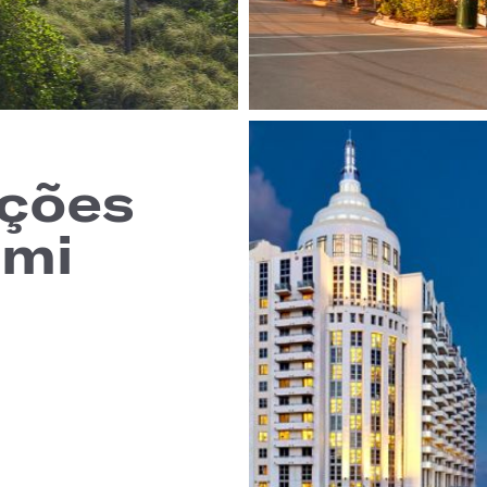
ações
ami