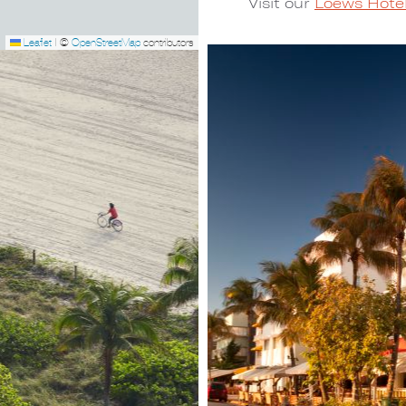
Visit our
Loews Hotel
Leaflet
|
©
OpenStreetMap
contributors