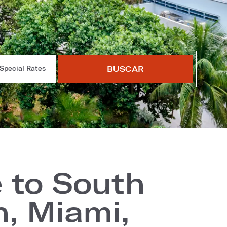
BUSCAR
Special Rates
 to South
, Miami,