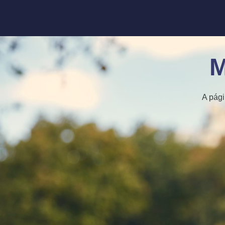
M
A pági