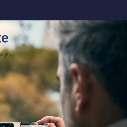
te
inglês.