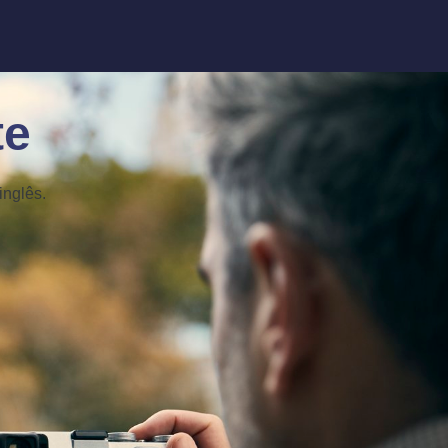
te
inglês.