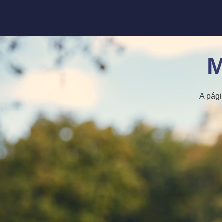
M
A pági