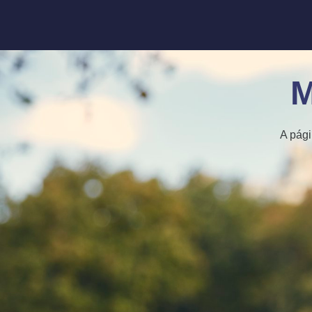
M
A pági