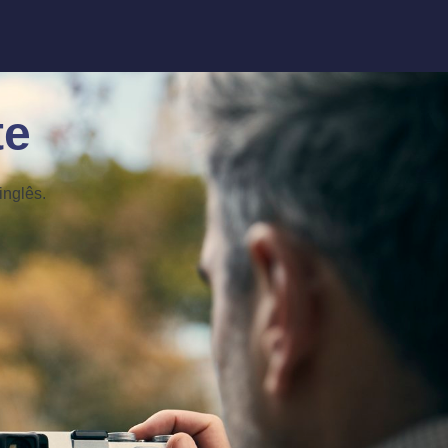
te
inglês.