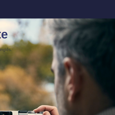
te
inglês.