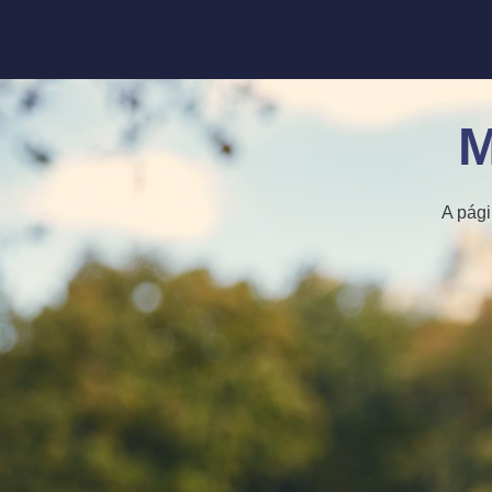
M
A pági