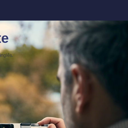
te
inglês.