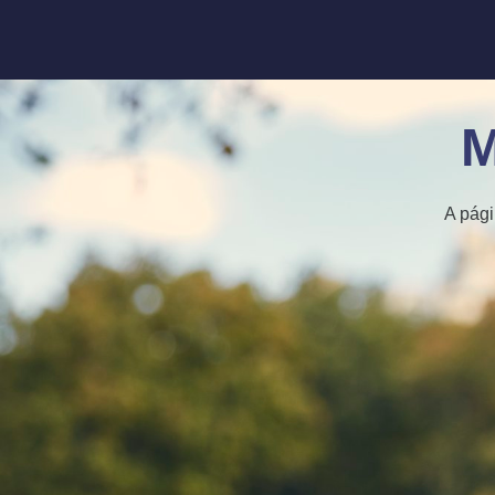
M
A pági