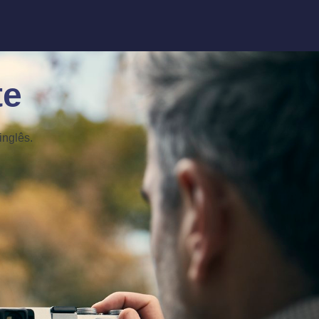
te
inglês.