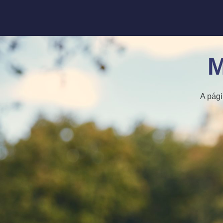
M
A pági