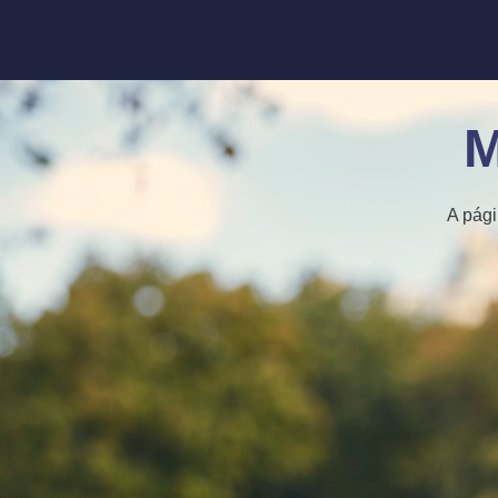
M
A pági