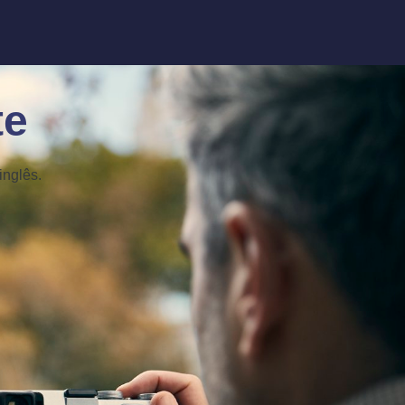
te
inglês.