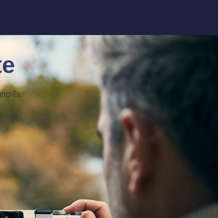
te
inglês.