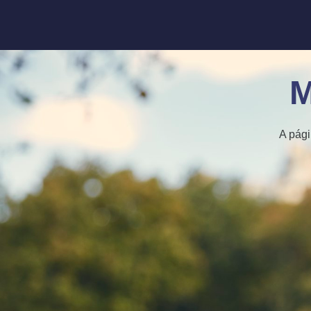
M
A pági