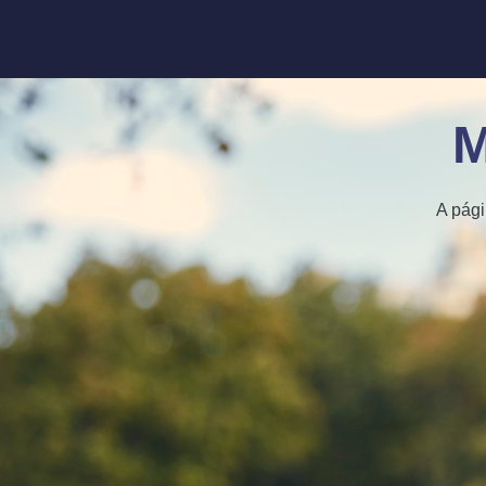
M
A pági