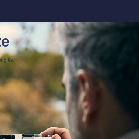
te
inglês.