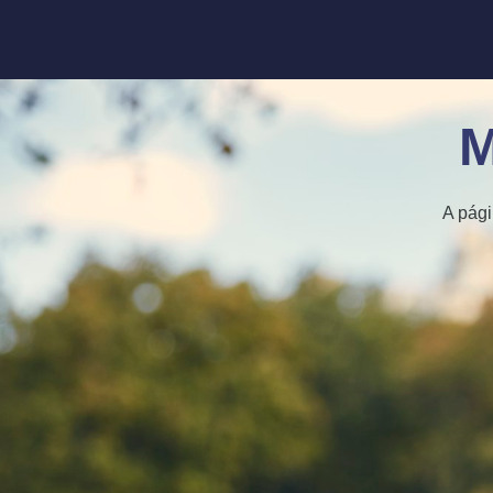
M
A pági